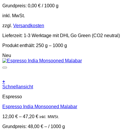
können
Grundpreis:
0,00
€
/
1000
g
auf
der
inkl. MwSt.
Produktseite
gewählt
zzgl.
Versandkosten
werden
Lieferzeit:
1-3 Werktage mit DHL Go Green (CO2 neutral)
Produkt enthält: 250
g
– 1000
g
Neu
+
Dieses
Schnellansicht
Produkt
Espresso
weist
mehrere
Espresso India Monsooned Malabar
Varianten
auf.
12,00
€
–
47,20
€
inkl. MWSt.
Die
Optionen
Grundpreis:
48,00
€
– /
1000
g
können