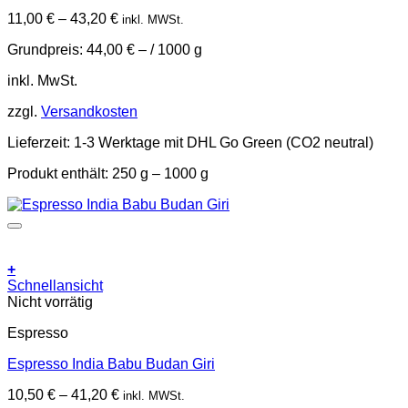
auf.
11,00
€
–
43,20
€
inkl. MWSt.
Die
Optionen
Grundpreis:
44,00
€
– /
1000
g
können
auf
inkl. MwSt.
der
Produktseite
zzgl.
Versandkosten
gewählt
werden
Lieferzeit:
1-3 Werktage mit DHL Go Green (CO2 neutral)
Produkt enthält: 250
g
– 1000
g
+
Dieses
Schnellansicht
Produkt
Nicht vorrätig
weist
Espresso
mehrere
Varianten
Espresso India Babu Budan Giri
auf.
Die
10,50
€
–
41,20
€
inkl. MWSt.
Optionen