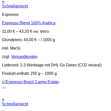
+
Dieses
Schnellansicht
Produkt
Espresso
weist
mehrere
Espresso Blend 100% Arabica
Varianten
auf.
11,00
€
–
43,20
€
inkl. MWSt.
Die
Optionen
Grundpreis:
44,00
€
– /
1000
g
können
auf
inkl. MwSt.
der
Produktseite
zzgl.
Versandkosten
gewählt
werden
Lieferzeit:
1-3 Werktage mit DHL Go Green (CO2 neutral)
Produkt enthält: 250
g
– 1000
g
+
Dieses
Schnellansicht
Produkt