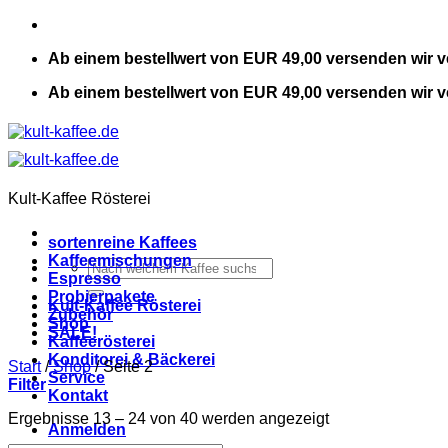
Zum
Inhalt
Ab einem bestellwert von EUR 49,00 versenden wir v
springen
Ab einem bestellwert von EUR 49,00 versenden wir v
Kult-Kaffee Rösterei
sortenreine Kaffees
Kaffeemischungen
Suchen
Espresso
nach:
Probierpakete
Kult-Kaffee Rösterei
Zubehör
Shop
SALE!
Kaffeerösterei
Konditorei & Bäckerei
Start
/
Shop
/
Seite 2
Service
Filter
Kontakt
Ergebnisse 13 – 24 von 40 werden angezeigt
Anmelden