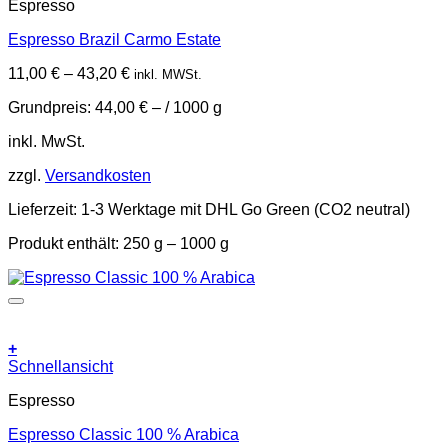
Espresso
weist
mehrere
Espresso Brazil Carmo Estate
Varianten
auf.
11,00
€
–
43,20
€
inkl. MWSt.
Die
Optionen
Grundpreis:
44,00
€
– /
1000
g
können
auf
inkl. MwSt.
der
Produktseite
zzgl.
Versandkosten
gewählt
werden
Lieferzeit:
1-3 Werktage mit DHL Go Green (CO2 neutral)
Produkt enthält: 250
g
– 1000
g
+
Dieses
Schnellansicht
Produkt
Espresso
weist
mehrere
Espresso Classic 100 % Arabica
Varianten