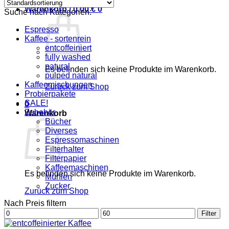
Warenkorb /
0,00
€
0
Suche nach Kategorien:
Espresso
Kaffee - sortenrein
entcoffeiniert
fully washed
natural
Es befinden sich keine Produkte im Warenkorb.
pulped natural
Kaffeemischungen
Zurück zum Shop
Probierpakete
SALE!
0
Zubehör
Warenkorb
Bücher
Diverses
Espressomaschinen
Filterhalter
Filterpapier
Kaffeemaschinen
Es befinden sich keine Produkte im Warenkorb.
Mühlen
Zucker
Zurück zum Shop
Nach Preis filtern
Min.
Max.
Filter
Preis
Preis