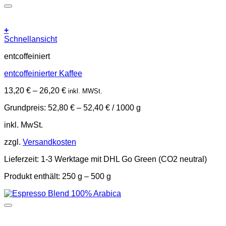
+
Dieses
Schnellansicht
Produkt
entcoffeiniert
weist
mehrere
entcoffeinierter Kaffee
Varianten
auf.
13,20
€
–
26,20
€
inkl. MWSt.
Die
Optionen
Grundpreis:
52,80
€
–
52,40
€
/
1000
g
können
auf
inkl. MwSt.
der
Produktseite
zzgl.
Versandkosten
gewählt
werden
Lieferzeit:
1-3 Werktage mit DHL Go Green (CO2 neutral)
Produkt enthält: 250
g
– 500
g