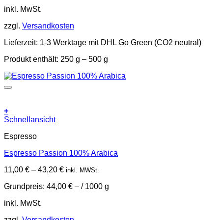
auf
inkl. MwSt.
der
Produktseite
zzgl.
Versandkosten
gewählt
werden
Lieferzeit:
1-3 Werktage mit DHL Go Green (CO2 neutral)
Produkt enthält: 250
g
– 500
g
+
Dieses
Schnellansicht
Produkt
Espresso
weist
mehrere
Espresso Passion 100% Arabica
Varianten
auf.
11,00
€
–
43,20
€
inkl. MWSt.
Die
Optionen
Grundpreis:
44,00
€
– /
1000
g
können
auf
inkl. MwSt.
der
Produktseite
zzgl.
Versandkosten