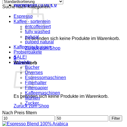
Warenkorb /
0,00
€
0
Suche nach Kategorien:
Espresso
Kaffee - sortenrein
entcoffeiniert
fully washed
natural
Es befinden sich keine Produkte im Warenkorb.
pulped natural
Kaffeemischungen
Zurück zum Shop
Probierpakete
SALE!
0
Zubehör
Warenkorb
Bücher
Diverses
Espressomaschinen
Filterhalter
Filterpapier
Kaffeemaschinen
Es befinden sich keine Produkte im Warenkorb.
Mühlen
Zucker
Zurück zum Shop
Nach Preis filtern
Min.
Max.
Filter
Preis
Preis