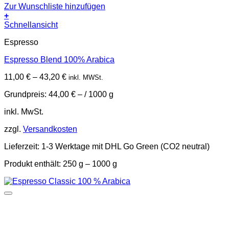
Zur Wunschliste hinzufügen
+
Dieses
Schnellansicht
Produkt
Espresso
weist
mehrere
Espresso Blend 100% Arabica
Varianten
auf.
11,00
€
–
43,20
€
inkl. MWSt.
Die
Optionen
Grundpreis:
44,00
€
– /
1000
g
können
auf
inkl. MwSt.
der
Produktseite
zzgl.
Versandkosten
gewählt
werden
Lieferzeit:
1-3 Werktage mit DHL Go Green (CO2 neutral)
Produkt enthält: 250
g
– 1000
g