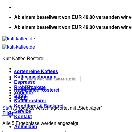
Zum
Inhalt
Ab einem bestellwert von EUR 49,00 versenden wir v
springen
Ab einem bestellwert von EUR 49,00 versenden wir v
Kult-Kaffee Rösterei
sortenreine Kaffees
Kaffeemischungen
Suchen
Espresso
nach:
Probierpakete
Kult-Kaffee Rösterei
Zubehör
Shop
SALE!
Kaffeerösterei
Konditorei & Bäckerei
Start
/
Produkte verschlagwortet mit „Siebträger“
Service
Filter
Kontakt
Alle 5 Ergebnisse werden angezeigt
Anmelden