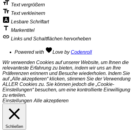
format_size
Text vergrößern
text_fields
Text verkleinern
font_download
Lesbare Schriftart
title
Markentitel
link
Links und Schaltflächen hervorheben
favorite
Powered with
Love
by
Codenroll
Wir verwenden Cookies auf unserer Website, um Ihnen die
relevanteste Erfahrung zu bieten, indem wir uns an Ihre
Präferenzen erinnern und Besuche wiederholen. Indem Sie
auf „Alle akzeptieren“ klicken, stimmen Sie der Verwendung
ALLER Cookies zu. Sie können jedoch die „Cookie-
Einstellungen“ besuchen, um eine kontrollierte Einwilligung
zu erteilen.
Einstellungen
Alle akzeptieren
Schließen