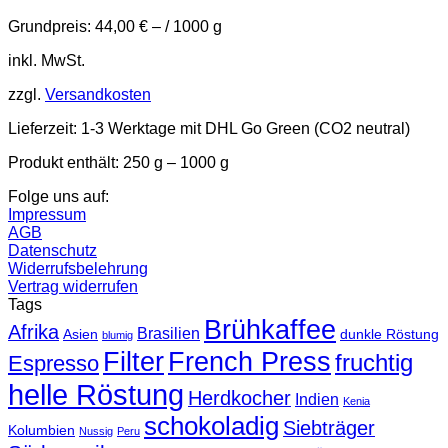
Optionen
Grundpreis:
44,00
€
– /
1000
g
können
auf
inkl. MwSt.
der
Produktseite
zzgl.
Versandkosten
gewählt
werden
Lieferzeit:
1-3 Werktage mit DHL Go Green (CO2 neutral)
Produkt enthält: 250
g
– 1000
g
Folge uns auf:
Impressum
AGB
Datenschutz
Widerrufsbelehrung
Vertrag widerrufen
Tags
Brühkaffee
Afrika
Brasilien
Asien
dunkle Röstung
blumig
Filter
French Press
fruchtig
Espresso
helle Röstung
Herdkocher
Indien
Kenia
schokoladig
Siebträger
Kolumbien
Nussig
Peru