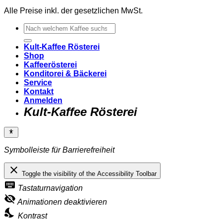
Alle Preise inkl. der gesetzlichen MwSt.
Suchen
nach:
Kult-Kaffee Rösterei
Shop
Kaffeerösterei
Konditorei & Bäckerei
Service
Kontakt
Anmelden
Kult-Kaffee Rösterei
Symbolleiste für Barrierefreiheit
close
Toggle the visibility of the Accessibility Toolbar
keyboard
Tastaturnavigation
visibility_off
Animationen deaktivieren
nights_stay
Kontrast