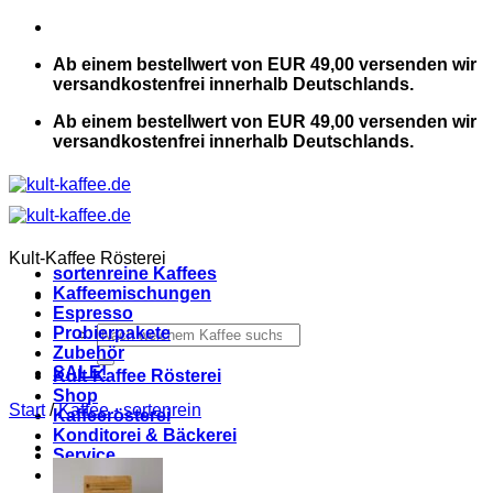
Zum
Inhalt
Ab einem bestellwert von EUR 49,00 versenden wir
springen
versandkostenfrei innerhalb Deutschlands.
Ab einem bestellwert von EUR 49,00 versenden wir
versandkostenfrei innerhalb Deutschlands.
Kult-Kaffee Rösterei
sortenreine Kaffees
Kaffeemischungen
Espresso
Suchen
Probierpakete
nach:
Zubehör
SALE!
Kult-Kaffee Rösterei
Shop
Start
/
Kaffee - sortenrein
Kaffeerösterei
Konditorei & Bäckerei
Service
Kontakt