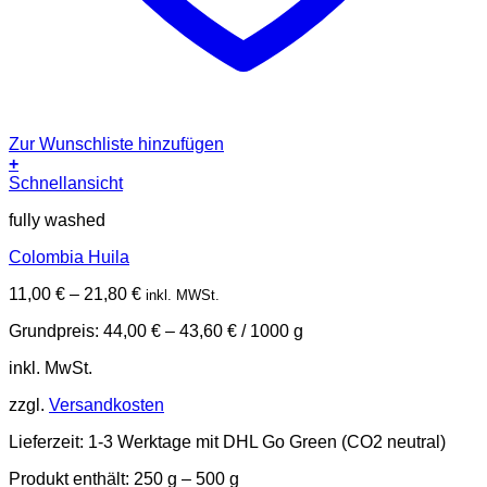
Zur Wunschliste hinzufügen
+
Dieses
Schnellansicht
Produkt
fully washed
weist
mehrere
Colombia Huila
Varianten
auf.
11,00
€
–
21,80
€
inkl. MWSt.
Die
Optionen
Grundpreis:
44,00
€
–
43,60
€
/
1000
g
können
auf
inkl. MwSt.
der
Produktseite
zzgl.
Versandkosten
gewählt
werden
Lieferzeit:
1-3 Werktage mit DHL Go Green (CO2 neutral)
Produkt enthält: 250
g
– 500
g