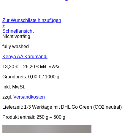
Zur Wunschliste hinzufügen
+
Dieses
Schnellansicht
Produkt
Nicht vorrätig
weist
fully washed
mehrere
Varianten
Kenya AA Karumandi
auf.
Die
13,20
€
–
26,20
€
inkl. MWSt.
Optionen
können
Grundpreis:
0,00
€
/
1000
g
auf
der
inkl. MwSt.
Produktseite
gewählt
zzgl.
Versandkosten
werden
Lieferzeit:
1-3 Werktage mit DHL Go Green (CO2 neutral)
Produkt enthält: 250
g
– 500
g