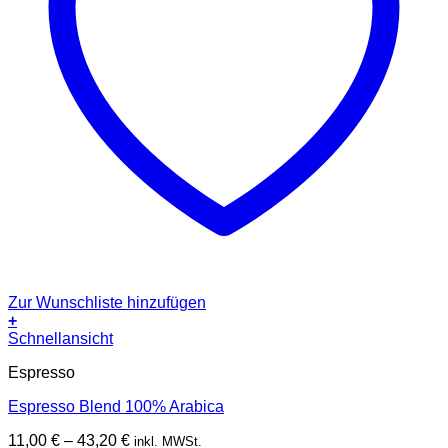
Zur Wunschliste hinzufügen
+
Dieses
Schnellansicht
Produkt
Espresso
weist
mehrere
Espresso Blend 100% Arabica
Varianten
auf.
11,00
€
–
43,20
€
inkl. MWSt.
Die