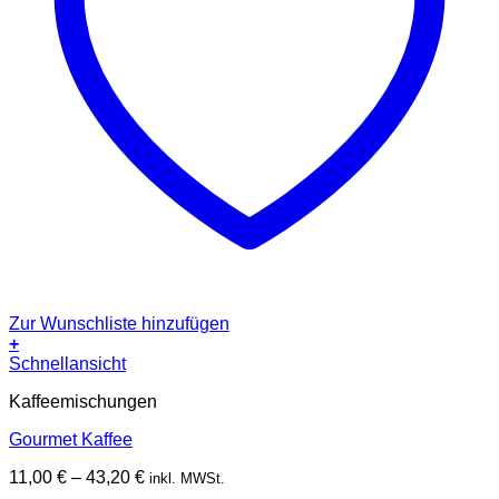
Zur Wunschliste hinzufügen
+
Dieses
Schnellansicht
Produkt
Kaffeemischungen
weist
mehrere
Gourmet Kaffee
Varianten
auf.
11,00
€
–
43,20
€
inkl. MWSt.
Die