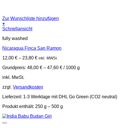
Zur Wunschliste hinzufügen
+
Dieses
Schnellansicht
Produkt
fully washed
weist
mehrere
Nicaragua Finca San Ramon
Varianten
auf.
12,00
€
–
23,80
€
inkl. MWSt.
Die
Optionen
Grundpreis:
48,00
€
–
47,60
€
/
1000
g
können
auf
inkl. MwSt.
der
Produktseite
zzgl.
Versandkosten
gewählt
werden
Lieferzeit:
1-3 Werktage mit DHL Go Green (CO2 neutral)
Produkt enthält: 250
g
– 500
g