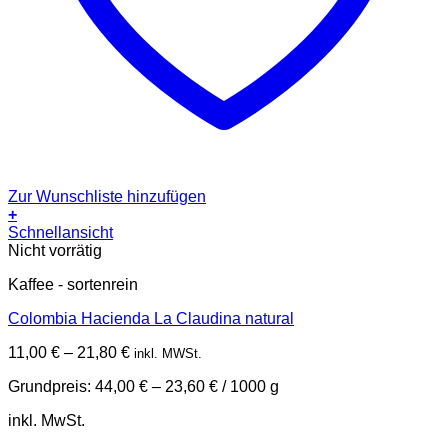
Zur Wunschliste hinzufügen
+
Dieses
Schnellansicht
Produkt
Nicht vorrätig
weist
Kaffee - sortenrein
mehrere
Varianten
Colombia Hacienda La Claudina natural
auf.
Die
11,00
€
–
21,80
€
inkl. MWSt.
Optionen
können
Grundpreis:
44,00
€
–
23,60
€
/
1000
g
auf
der
inkl. MwSt.
Produktseite
gewählt