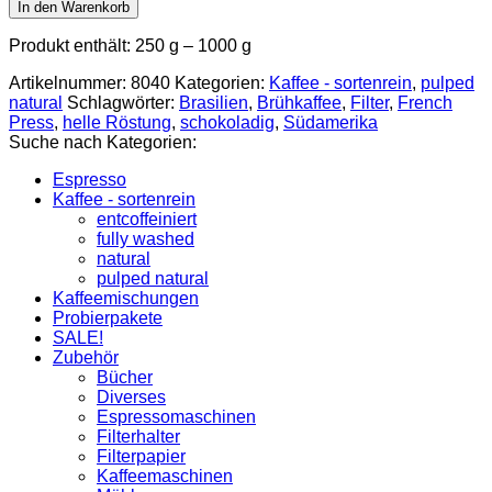
Fazenda
In den Warenkorb
Passeio
Menge
Produkt enthält: 250
g
– 1000
g
Artikelnummer:
8040
Kategorien:
Kaffee - sortenrein
,
pulped
natural
Schlagwörter:
Brasilien
,
Brühkaffee
,
Filter
,
French
Press
,
helle Röstung
,
schokoladig
,
Südamerika
Suche nach Kategorien:
Espresso
Kaffee - sortenrein
entcoffeiniert
fully washed
natural
pulped natural
Kaffeemischungen
Probierpakete
SALE!
Zubehör
Bücher
Diverses
Espressomaschinen
Filterhalter
Filterpapier
Kaffeemaschinen