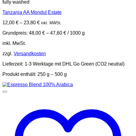
fully washed
weist
mehrere
Tanzania AA Mondul Estate
Varianten
auf.
12,00
€
–
23,80
€
inkl. MWSt.
Die
Optionen
Grundpreis:
48,00
€
–
47,60
€
/
1000
g
können
auf
inkl. MwSt.
der
Produktseite
zzgl.
Versandkosten
gewählt
werden
Lieferzeit:
1-3 Werktage mit DHL Go Green (CO2 neutral)
Produkt enthält: 250
g
– 500
g