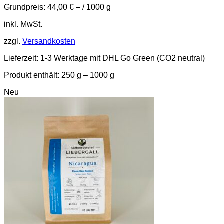
Optionen
Grundpreis:
44,00
€
– /
1000
g
können
auf
inkl. MwSt.
der
Produktseite
zzgl.
Versandkosten
gewählt
werden
Lieferzeit:
1-3 Werktage mit DHL Go Green (CO2 neutral)
Produkt enthält: 250
g
– 1000
g
Neu