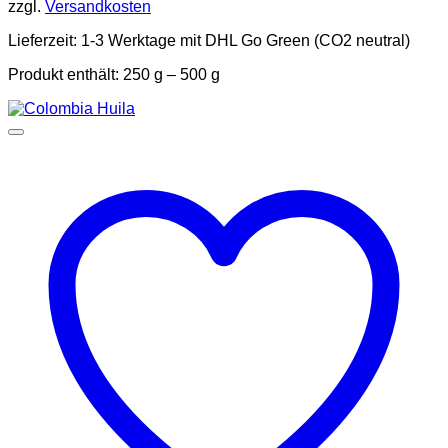
zzgl.
Versandkosten
werden
Lieferzeit:
1-3 Werktage mit DHL Go Green (CO2 neutral)
Produkt enthält: 250
g
– 500
g