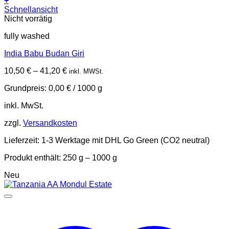
+
Dieses
Schnellansicht
Produkt
Nicht vorrätig
weist
fully washed
mehrere
Varianten
India Babu Budan Giri
auf.
Die
10,50
€
–
41,20
€
inkl. MWSt.
Optionen
können
Grundpreis:
0,00
€
/
1000
g
auf
der
inkl. MwSt.
Produktseite
gewählt
zzgl.
Versandkosten
werden
Lieferzeit:
1-3 Werktage mit DHL Go Green (CO2 neutral)
Produkt enthält: 250
g
– 1000
g
Neu