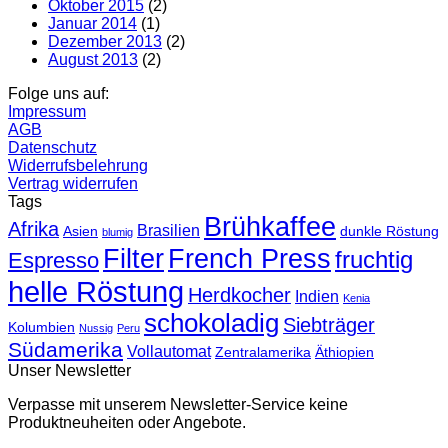
Oktober 2015
(2)
Januar 2014
(1)
Dezember 2013
(2)
August 2013
(2)
Folge uns auf:
Impressum
AGB
Datenschutz
Widerrufsbelehrung
Vertrag widerrufen
Tags
Brühkaffee
Afrika
Brasilien
Asien
dunkle Röstung
blumig
Filter
French Press
fruchtig
Espresso
helle Röstung
Herdkocher
Indien
Kenia
schokoladig
Siebträger
Kolumbien
Nussig
Peru
Südamerika
Vollautomat
Zentralamerika
Äthiopien
Unser Newsletter
Verpasse mit unserem Newsletter-Service keine
Produktneuheiten oder Angebote.