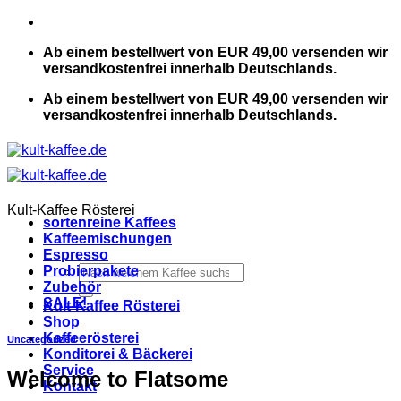
Zum
Inhalt
Ab einem bestellwert von EUR 49,00 versenden wir
springen
versandkostenfrei innerhalb Deutschlands.
Ab einem bestellwert von EUR 49,00 versenden wir
versandkostenfrei innerhalb Deutschlands.
Kult-Kaffee Rösterei
sortenreine Kaffees
Kaffeemischungen
Espresso
Suchen
Probierpakete
nach:
Zubehör
SALE!
Kult-Kaffee Rösterei
Shop
Kaffeerösterei
Uncategorized
Konditorei & Bäckerei
Service
Welcome to Flatsome
Kontakt