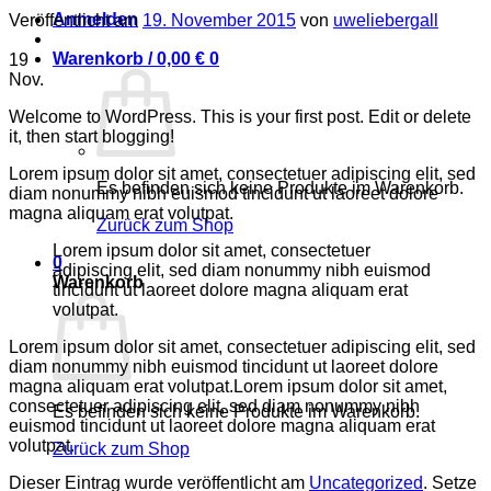
Anmelden
Veröffentlicht am
19. November 2015
von
uweliebergall
Warenkorb /
0,00
€
0
19
Nov.
Welcome to WordPress. This is your first post. Edit or delete
it, then start blogging!
Lorem ipsum dolor sit amet, consectetuer adipiscing elit, sed
Es befinden sich keine Produkte im Warenkorb.
diam nonummy nibh euismod tincidunt ut laoreet dolore
magna aliquam erat volutpat.
Zurück zum Shop
Lorem ipsum dolor sit amet, consectetuer
0
adipiscing elit, sed diam nonummy nibh euismod
Warenkorb
tincidunt ut laoreet dolore magna aliquam erat
volutpat.
Lorem ipsum dolor sit amet, consectetuer adipiscing elit, sed
diam nonummy nibh euismod tincidunt ut laoreet dolore
magna aliquam erat volutpat.Lorem ipsum dolor sit amet,
consectetuer adipiscing elit, sed diam nonummy nibh
Es befinden sich keine Produkte im Warenkorb.
euismod tincidunt ut laoreet dolore magna aliquam erat
volutpat.
Zurück zum Shop
Dieser Eintrag wurde veröffentlicht am
Uncategorized
. Setze