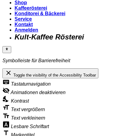
Shop
Kaffeerösterei
Konditorei & Bäckerei
Service
Kontakt
Anmelden
Kult-Kaffee Rösterei
Symbolleiste für Barrierefreiheit
close
Toggle the visibility of the Accessibility Toolbar
keyboard
Tastaturnavigation
visibility_off
Animationen deaktivieren
nights_stay
Kontrast
format_size
Text vergrößern
text_fields
Text verkleinern
font_download
Lesbare Schriftart
title
Markentitel