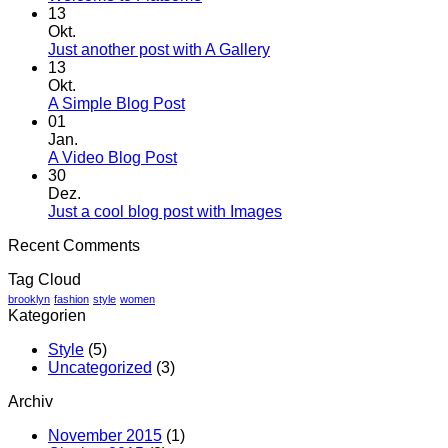
Kommentare
13
zu
Okt.
Welcome
Keine
Just another post with A Gallery
to
Kommentare
13
Flatsome
zu
Okt.
Just
Keine
A Simple Blog Post
another
Kommentare
01
zu
post
Jan.
A
with
Keine
A Video Blog Post
Simple
A
Kommentare
30
zu
Blog
Gallery
Dez.
A
Post
Keine
Just a cool blog post with Images
Video
Kommentare
Recent Comments
Blog
zu
Post
Just
Tag Cloud
a
cool
brooklyn
fashion
style
women
Kategorien
blog
post
Style
(5)
with
Uncategorized
(3)
Images
Archiv
November 2015
(1)