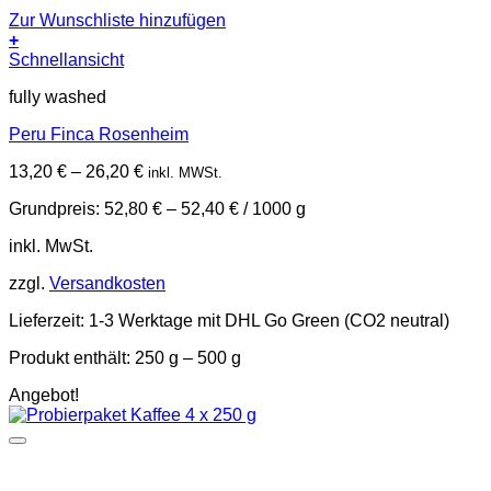
Zur Wunschliste hinzufügen
+
Dieses
Schnellansicht
Produkt
fully washed
weist
mehrere
Peru Finca Rosenheim
Varianten
auf.
13,20
€
–
26,20
€
inkl. MWSt.
Die
Optionen
Grundpreis:
52,80
€
–
52,40
€
/
1000
g
können
auf
inkl. MwSt.
der
Produktseite
zzgl.
Versandkosten
gewählt
werden
Lieferzeit:
1-3 Werktage mit DHL Go Green (CO2 neutral)
Produkt enthält: 250
g
– 500
g
Angebot!