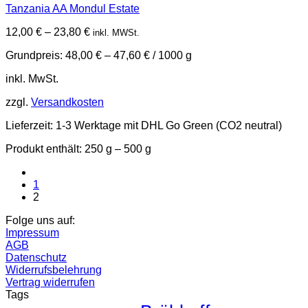
Tanzania AA Mondul Estate
Varianten
auf.
12,00
€
–
23,80
€
inkl. MWSt.
Die
Optionen
Grundpreis:
48,00
€
–
47,60
€
/
1000
g
können
auf
inkl. MwSt.
der
Produktseite
zzgl.
Versandkosten
gewählt
werden
Lieferzeit:
1-3 Werktage mit DHL Go Green (CO2 neutral)
Produkt enthält: 250
g
– 500
g
1
2
Folge uns auf:
Impressum
AGB
Datenschutz
Widerrufsbelehrung
Vertrag widerrufen
Tags