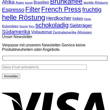
Brühkaffee
Afrika
Brasilien
Asien
dunkle Röstung
blumig
Filter
French Press
fruchtig
Espresso
helle Röstung
Herdkocher
Indien
Kenia
schokoladig
Siebträger
Kolumbien
Nussig
Peru
Südamerika
Vollautomat
Zentralamerika
Äthiopien
Unser Newsletter
Verpasse mit unserem Newsletter-Service keine
Produktneuheiten oder Angebote.
V