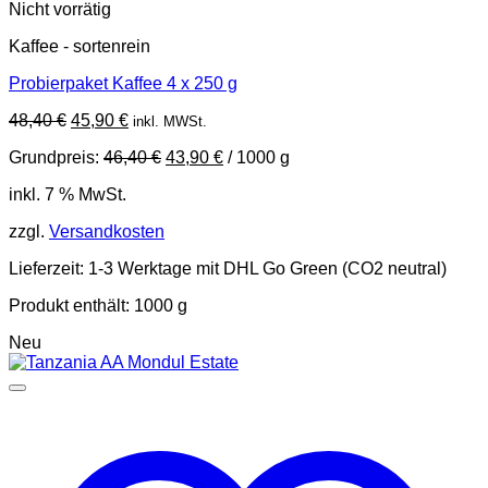
Nicht vorrätig
Kaffee - sortenrein
Probierpaket Kaffee 4 x 250 g
Ursprünglicher
Aktueller
48,40
€
45,90
€
inkl. MWSt.
Preis
Preis
Grundpreis:
46,40
€
43,90
€
/
1000
g
war:
ist:
48,40 €
45,90 €.
inkl. 7 % MwSt.
zzgl.
Versandkosten
Lieferzeit:
1-3 Werktage mit DHL Go Green (CO2 neutral)
Produkt enthält: 1000
g
Neu