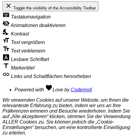
close
Toggle the visibility of the Accessibility Toolbar
keyboard
Tastaturnavigation
visibility_off
Animationen deaktivieren
nights_stay
Kontrast
format_size
Text vergrößern
text_fields
Text verkleinern
font_download
Lesbare Schriftart
title
Markentitel
link
Links und Schaltflächen hervorheben
favorite
Powered with
Love
by
Codenroll
Wir verwenden Cookies auf unserer Website, um Ihnen die
relevanteste Erfahrung zu bieten, indem wir uns an Ihre
Präferenzen erinnern und Besuche wiederholen. Indem Sie
auf „Alle akzeptieren“ klicken, stimmen Sie der Verwendung
ALLER Cookies zu. Sie können jedoch die „Cookie-
Einstellungen“ besuchen, um eine kontrollierte Einwilligung
zu erteilen.