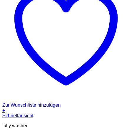
Zur Wunschliste hinzufügen
+
Dieses
Schnellansicht
Produkt
fully washed
weist
mehrere