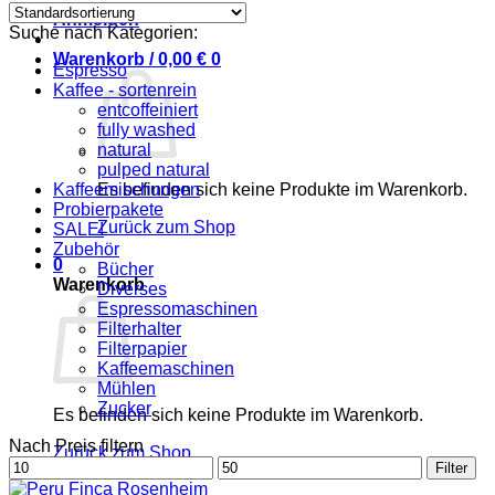
Anmelden
Suche nach Kategorien:
Warenkorb /
0,00
€
0
Espresso
Kaffee - sortenrein
entcoffeiniert
fully washed
natural
pulped natural
Kaffeemischungen
Es befinden sich keine Produkte im Warenkorb.
Probierpakete
Zurück zum Shop
SALE!
Zubehör
0
Bücher
Warenkorb
Diverses
Espressomaschinen
Filterhalter
Filterpapier
Kaffeemaschinen
Mühlen
Zucker
Es befinden sich keine Produkte im Warenkorb.
Nach Preis filtern
Zurück zum Shop
Min.
Max.
Filter
Preis
Preis