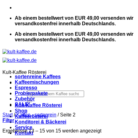
Zum
Inhalt
Ab einem bestellwert von EUR 49,00 versenden wir
springen
versandkostenfrei innerhalb Deutschlands.
Ab einem bestellwert von EUR 49,00 versenden wir
versandkostenfrei innerhalb Deutschlands.
Kult-Kaffee Rösterei
sortenreine Kaffees
Kaffeemischungen
Espresso
Suchen
Probierpakete
nach:
Zubehör
SALE!
Kult-Kaffee Rösterei
Shop
Start
/
Kaffee - sortenrein
/
Seite 2
Kaffeerösterei
Filter
Konditorei & Bäckerei
Service
Ergebnisse 13 – 15 von 15 werden angezeigt
Kontakt