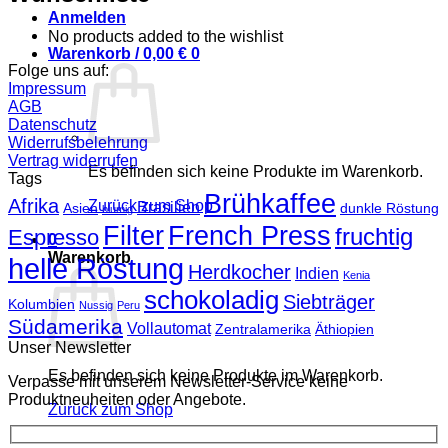
Anmelden
No products added to the wishlist
Warenkorb /
0,00
€
0
Folge uns auf:
Impressum
AGB
Datenschutz
Widerrufsbelehrung
Vertrag widerrufen
Es befinden sich keine Produkte im Warenkorb.
Tags
Brühkaffee
Afrika
Zurück zum Shop
Brasilien
Asien
dunkle Röstung
blumig
Filter
French Press
fruchtig
Espresso
0
Warenkorb
helle Röstung
Herdkocher
Indien
Kenia
schokoladig
Siebträger
Kolumbien
Nussig
Peru
Südamerika
Vollautomat
Zentralamerika
Äthiopien
Unser Newsletter
Es befinden sich keine Produkte im Warenkorb.
Verpasse mit unserem Newsletter-Service keine
Produktneuheiten oder Angebote.
Zurück zum Shop