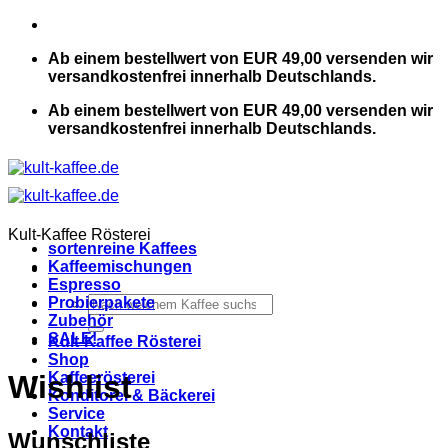
Zum
Inhalt
Ab einem bestellwert von EUR 49,00 versenden wir
springen
versandkostenfrei innerhalb Deutschlands.
Ab einem bestellwert von EUR 49,00 versenden wir
versandkostenfrei innerhalb Deutschlands.
Kult-Kaffee Rösterei
sortenreine Kaffees
Kaffeemischungen
Espresso
Suchen
Probierpakete
nach:
Zubehör
SALE!
Kult-Kaffee Rösterei
Shop
Kaffeerösterei
Wishlist
Konditorei & Bäckerei
Service
Kontakt
Wunschliste