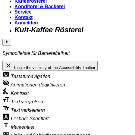
Kaffeerösterei
Konditorei & Bäckerei
Service
Kontakt
Anmelden
Kult-Kaffee Rösterei
Symbolleiste für Barrierefreiheit
close
Toggle the visibility of the Accessibility Toolbar
keyboard
Tastaturnavigation
visibility_off
Animationen deaktivieren
nights_stay
Kontrast
format_size
Text vergrößern
text_fields
Text verkleinern
font_download
Lesbare Schriftart
title
Markentitel
link